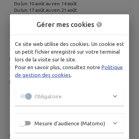
Du lun. 10 août au ven. 14 août
Du lun. 17 août au ven. 21 août
Du lun. 24 août au ven. 28 août
Du lun. 31 août au ven. 4 sept.
Gérer mes cookies 🍪
ORGANISÉ PAR
Ecole des Arts du Genevois
Ce site web utilise des cookies. Un cookie est
un petit fichier enregistré sur votre terminal
Les inscriptions pour l'année 2026-2027 sont
lors de la visite sur le site.
ouvertes du 22 juin au 10 juillet puis du 10 août au
Pour en savoir plus, consultez notre
Politique
4 septembre.
de gestion des cookies
.
Plus de détails sur le site de l'école
:
https://artsdugenevois.fr/
Obligatoire
Publié par Ecole des Arts du Genevois
Mesure d'audience (Matomo)
PLUS D'INFORMATIONS