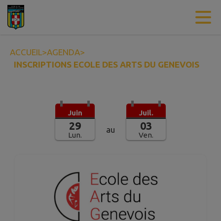
Contenu
Menu
Recherche
Pied de page
ACCUEIL
>
AGENDA
>
INSCRIPTIONS ECOLE DES ARTS DU GENEVOIS
Juin
Juil.
29
03
au
Lun.
Ven.