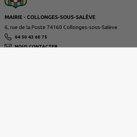
MAIRIE - COLLONGES-SOUS-SALÈVE
6, rue de la Poste 74160 Collonges-sous-Salève
04 50 43 60 75
NOUS CONTACTER
M'Y RENDRE
www.collonges-sous-saleve.fr/
Horaires :