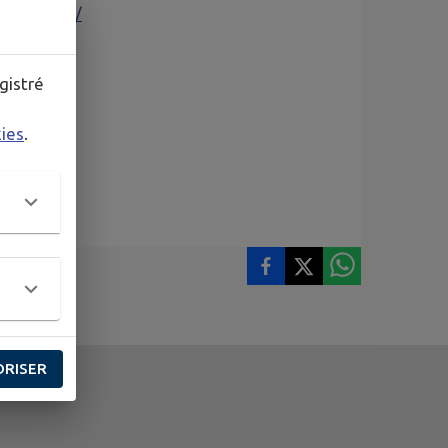
enevois.fr/
gistré
kies
.
ORISER