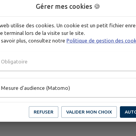
Plus de détails sur le site de l'école :
https://artsdug
Gérer mes cookies 🍪
web utilise des cookies. Un cookie est un petit fichier enre
Publié par Ecole des Arts du Genevois
e terminal lors de la visite sur le site.
 savoir plus, consultez notre
Politique de gestion des coo
PLUS D'INFORMATIONS
https://artsdugenevois.fr/
Obligatoire
Mesure d'audience (Matomo)
REFUSER
VALIDER MON CHOIX
AUT