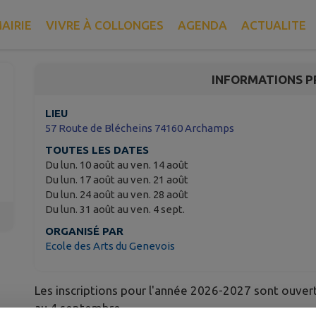
Inscriptions Ecole des
AIRIE
VIVRE À COLLONGES
AGENDA
ACTUALITE
Collonges-sous-Salève
INFORMATIONS P
LIEU
57 Route de Blécheins 74160 Archamps
TOUTES LES DATES
Du lun. 10 août au ven. 14 août
Du lun. 17 août au ven. 21 août
Du lun. 24 août au ven. 28 août
Du lun. 31 août au ven. 4 sept.
ORGANISÉ PAR
Ecole des Arts du Genevois
Les inscriptions pour l'année 2026-2027 sont ouverte
au 4 septembre.