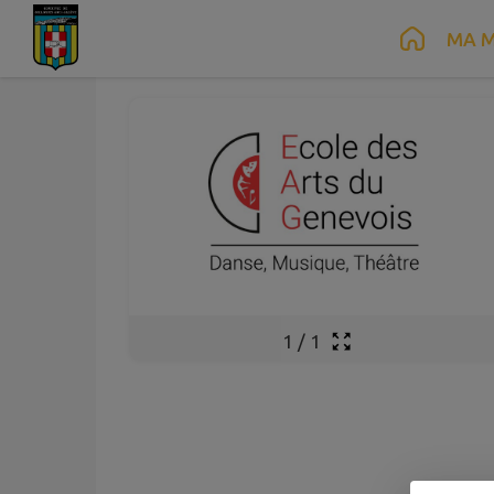
Août
Août
17
21
Contenu
Menu
Recherche
Pied de page
MA M
au
Lun.
Ven.
1
/
1