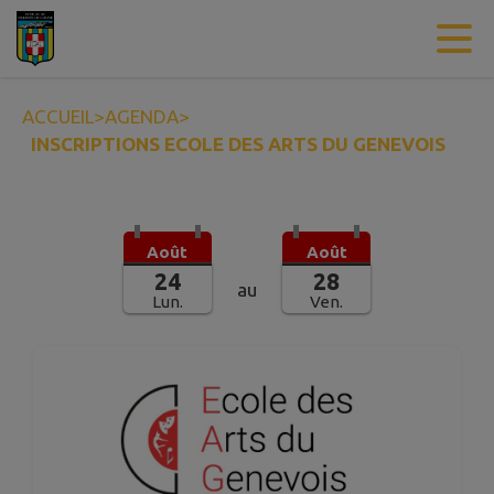
Contenu
Menu
Recherche
Pied de page
ACCUEIL
>
AGENDA
>
INSCRIPTIONS ECOLE DES ARTS DU GENEVOIS
Août
Août
24
28
au
Lun.
Ven.