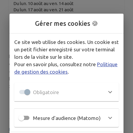
Du lun. 10 août au ven. 14 août
Du lun. 17 août au ven. 21 août
Du lun. 24 août au ven. 28 août
Du lun. 31 août au ven. 4 sept.
Gérer mes cookies 🍪
ORGANISÉ PAR
Ecole des Arts du Genevois
Ce site web utilise des cookies. Un cookie est
un petit fichier enregistré sur votre terminal
Les inscriptions pour l'année 2026-2027 sont
lors de la visite sur le site.
ouvertes du 22 juin au 10 juillet puis du 10 août au
Pour en savoir plus, consultez notre
Politique
4 septembre.
de gestion des cookies
.
Plus de détails sur le site de l'école
:
https://artsdugenevois.fr/
Obligatoire
Publié par Ecole des Arts du Genevois
Mesure d'audience (Matomo)
PLUS D'INFORMATIONS