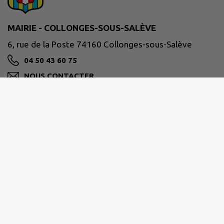
MAIRIE - COLLONGES-SOUS-SALÈVE
6, rue de la Poste 74160 Collonges-sous-Salève
04 50 43 60 75
NOUS CONTACTER
M'Y RENDRE
www.collonges-sous-saleve.fr/
Horaires :