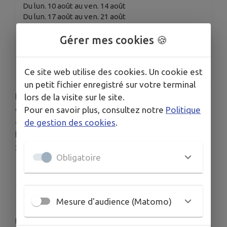
Du lun. 10 août au ven. 14 août
Du lun. 17 août au ven. 21 août
Du lun. 24 août au ven. 28 août
Du lun. 31 août au ven. 4 sept.
Gérer mes cookies 🍪
ORGANISÉ PAR
Ecole des Arts du Genevois
Ce site web utilise des cookies. Un cookie est
un petit fichier enregistré sur votre terminal
Les inscriptions pour l'année 2026-2027 sont
lors de la visite sur le site.
ouvertes du 22 juin au 10 juillet puis du 10 août au
Pour en savoir plus, consultez notre
Politique
4 septembre.
de gestion des cookies
.
Plus de détails sur le site de l'école
:
https://artsdugenevois.fr/
Obligatoire
Publié par Ecole des Arts du Genevois
Mesure d'audience (Matomo)
PLUS D'INFORMATIONS