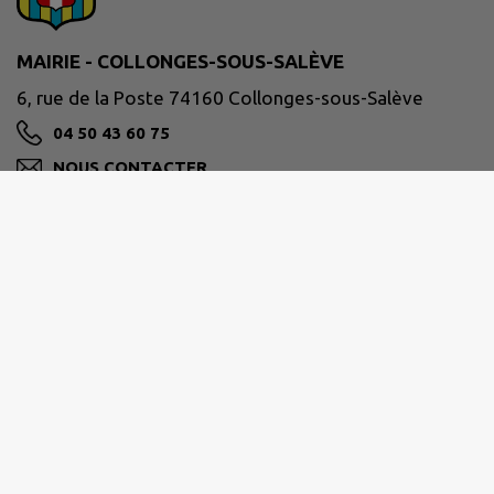
MAIRIE - COLLONGES-SOUS-SALÈVE
6, rue de la Poste 74160 Collonges-sous-Salève
04 50 43 60 75
NOUS CONTACTER
M'Y RENDRE
www.collonges-sous-saleve.fr/
Horaires :