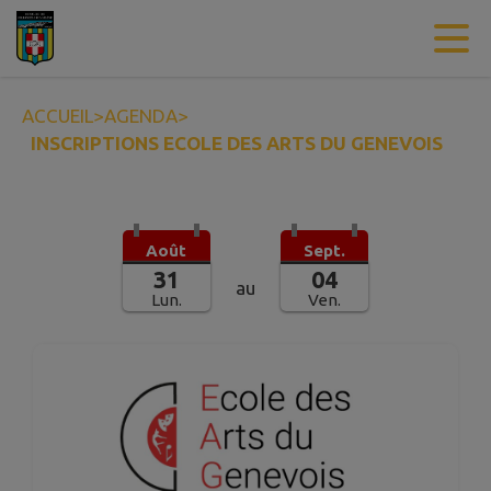
Contenu
Menu
Recherche
Pied de page
ACCUEIL
>
AGENDA
>
INSCRIPTIONS ECOLE DES ARTS DU GENEVOIS
Août
Sept.
31
04
au
Lun.
Ven.