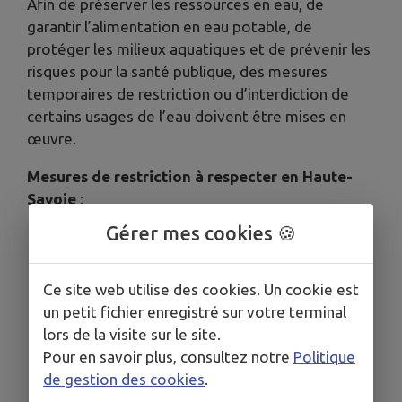
Afin de préserver les ressources en eau, de
garantir l’alimentation en eau potable, de
protéger les milieux aquatiques et de prévenir les
risques pour la santé publique, des mesures
temporaires de restriction ou d’interdiction de
certains usages de l’eau doivent être mises en
œuvre.
Mesures de restriction à respecter en Haute-
Savoie
:
Gérer mes cookies 🍪
Interdiction d'arroser les pelouses, ronds-
points, les espaces verts publics et privés et
les massifs fleuris de 8 h à 20 h ;
Ce site web utilise des cookies. Un cookie est
Interdiction d'arroser les potagers de 9 h à
un petit fichier enregistré sur votre terminal
20 h ;
lors de la visite sur le site.
Interdiction de laver les véhicules (ne pas
Pour en savoir plus, consultez notre
Politique
laver hors stations professionnelles
de gestion des cookies
.
équipées de système à haute pression ou de