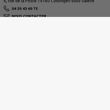
6, rue de la Poste 74160 Collonges-sous-Salève
04 50 43 60 75
NOUS CONTACTER
M'Y RENDRE
www.collonges-sous-saleve.fr/
Horaires :
Du lundi au vendredi de 9h à 12h
Le mercredi de 9h à 12h et de 13h30 à 17h