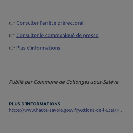
👉
Consulter l'arrêté préfectoral
👉
Consulter le communiqué de presse
👉
Plus d'informations
Publié par Commune de Collonges-sous-Salève
PLUS D'INFORMATIONS
https://www.haute-savoie.gouv.fr/Actions-de-l-Etat/Prevenir-le-risque-et-se-proteger/Eau/Secheresse/Secheresse-en-Haute-Savoie