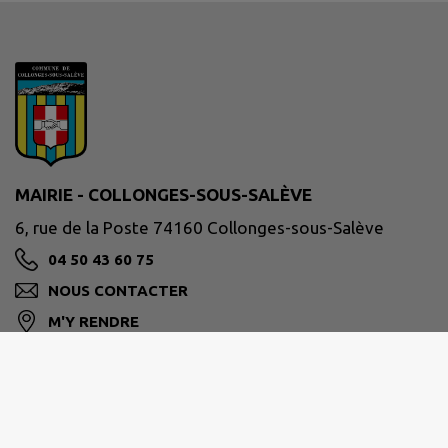
MAIRIE - COLLONGES-SOUS-SALÈVE
6, rue de la Poste 74160 Collonges-sous-Salève
04 50 43 60 75
NOUS CONTACTER
M'Y RENDRE
www.collonges-sous-saleve.fr/