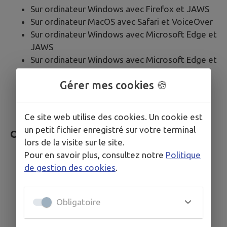
Sur ordinateur Windows avec Firefox et JAWS
Sur ordinateur MacOS avec Safari et VoiceOver
Sur ordinateur Windows avec Microsoft Edge et
JAWS
Sur ordinateur Windows avec Microsoft Edge et
NVDA
Gérer mes cookies 🍪
Sur mobile iOS avec Safari et VoiceOver
Sur mobile Android avec Google Chrome et
Talkback
Ce site web utilise des cookies. Un cookie est
un petit fichier enregistré sur votre terminal
Outils pour évaluer l’accessibilité
lors de la visite sur le site.
Pour en savoir plus, consultez notre
Politique
Web Developer Toolbar
de gestion des cookies
.
Colour Contrast Analyser
HeadingsMap
WCAG Contrast checker
Obligatoire
Inspecteur de composants
Validateur HTML du W3C