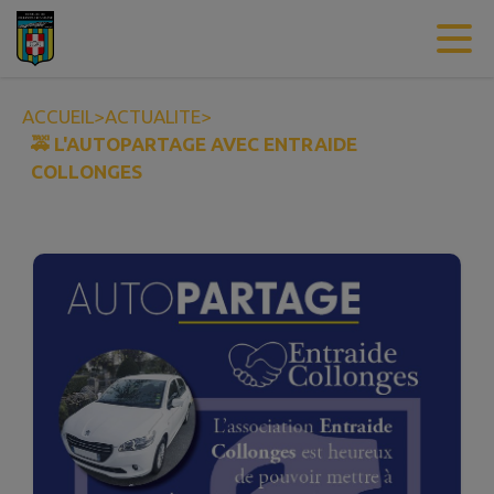
Contenu
Menu
Recherche
Pied de page
ACCUEIL
>
ACTUALITE
>
🚕 L'AUTOPARTAGE AVEC ENTRAIDE
COLLONGES