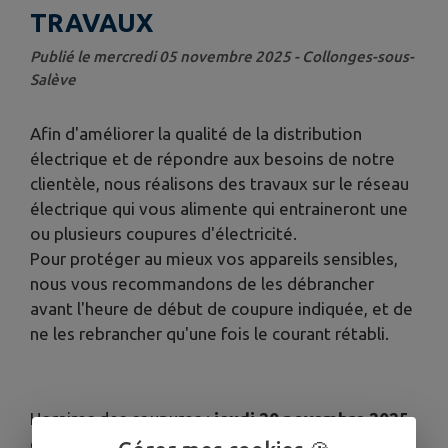
TRAVAUX
Publié le mercredi 05 novembre 2025 - Collonges-sous-
Salève
Afin d'améliorer la qualité de la distribution
électrique et de répondre aux besoins de notre
clientèle, nous réalisons des travaux sur le réseau
électrique qui vous alimente qui entraineront une
ou plusieurs coupures d'électricité.
Pour protéger au mieux vos appareils sensibles,
nous vous recommandons de les débrancher
avant l'heure de début de coupure indiquée, et de
ne les rebrancher qu'une fois le courant rétabli.
Horaires des coupures :
jeudi 20 novembre 2025
de 08h30 à 12h00