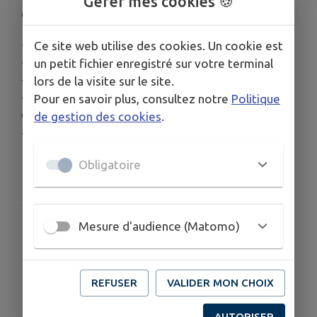
Gérer mes cookies 🍪
Quartiers ou lieux-dits :
- 77 ALLEE DU BOIS GENTIL
Ce site web utilise des cookies. Un cookie est
- 21, 47, 53 au 55, 20, 40 allée DES GALAXIES
un petit fichier enregistré sur votre terminal
- 240 allée DES ETOURNELLES
lors de la visite sur le site.
- 35, 55 au 57, 75 au 77, 62, 76 allée DU BOIS
Pour en savoir plus, consultez notre
Politique
GENTIL
de gestion des cookies
.
- 117, 141 allée DE BELLEVUE
Obligatoire
Publié par Commune de Collonges-sous-Salève
Mesure d'audience (Matomo)
REFUSER
VALIDER MON CHOIX
AUTORISER