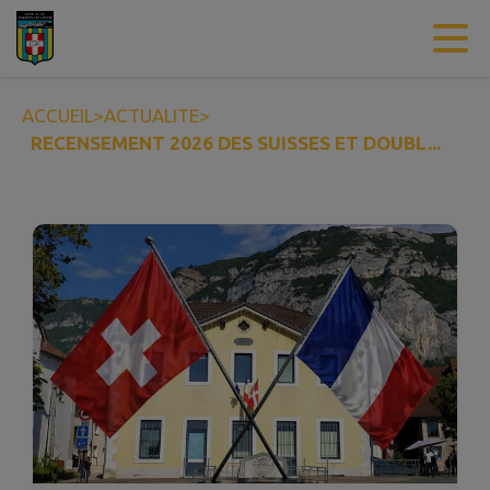
Contenu
Menu
Recherche
Pied de page
ACCUEIL
>
ACTUALITE
>
RECENSEMENT 2026 DES SUISSES ET DOUBL...