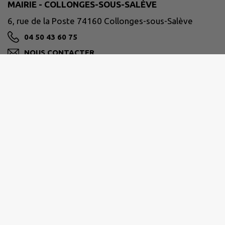
MAIRIE - COLLONGES-SOUS-SALÈVE
6, rue de la Poste 74160 Collonges-sous-Salève
04 50 43 60 75
NOUS CONTACTER
M'Y RENDRE
www.collonges-sous-saleve.fr/
Horaires :
Du lundi au vendredi de 9h à 12h