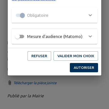
Rendez-vous à "Le Ruche", l'annexe de la
mairie, où vous pourrez remplir un formulaire
Obligatoire
de déclaration
Déclarez-vous en ligne sur
ce formulaire
du site web de la mairie
Mesure d'audience (Matomo)
Nous comptons sur vous.
Vous faire recenser comme frontalier n'a aucune
REFUSER
VALIDER MON CHOIX
incidence sur vos impôts.
AUTORISER
Un grand merci à vous !
Télécharger la pièce jointe
Publié par la Mairie