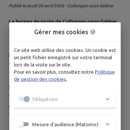
Publié le jeudi 30 avril 2026 - Collonges-sous-Salève
Le bureau de poste de Collonges-sous-Salève
sera fermé du 29 juin au 18 juillet
en raison de la
Gérer mes cookies 🍪
diminution de la fréquentation pendant la période
estivale.
Ce site web utilise des cookies. Un cookie est
Le bureau reprendra ses horaires habituels à
un petit fichier enregistré sur votre terminal
compter du 20 juillet.
lors de la visite sur le site.
Pour en savoir plus, consultez notre
Politique
de gestion des cookies
.
Durant cette période, les services postaux
resteront accessibles à proximité de la commune.
Obligatoire
Le bureau de Poste de Saint-Julien-en-Genevois
restera ouvert sur cette période :
Mesure d'audience (Matomo)
Du lundi au vendredi : de 9h à 12h et