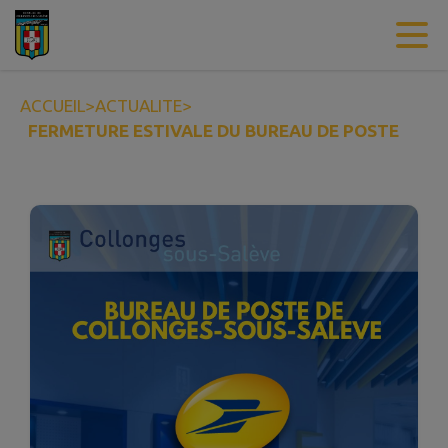
Contenu
Menu
Recherche
Pied de page
ACCUEIL
>
ACTUALITE
>
FERMETURE ESTIVALE DU BUREAU DE POSTE