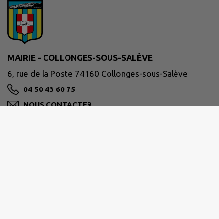
MAIRIE - COLLONGES-SOUS-SALÈVE
6, rue de la Poste 74160 Collonges-sous-Salève
04 50 43 60 75
NOUS CONTACTER
M'Y RENDRE
www.collonges-sous-saleve.fr/