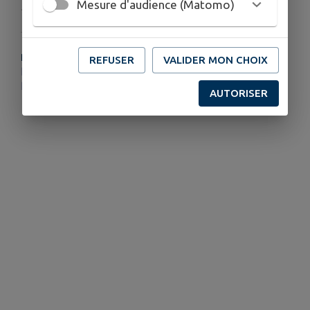
Mesure d'audience (Matomo)
Publié par la Mairie
PLUS D'INFORMATIONS
REFUSER
VALIDER MON CHOIX
https://www.inforoute74.fr/mod_turbolead/getvue.php/25708_view.pdf
https://www.inforoute74.fr/index.php#circulation
AUTORISER