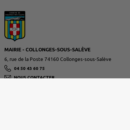
MAIRIE - COLLONGES-SOUS-SALÈVE
6, rue de la Poste 74160 Collonges-sous-Salève
04 50 43 60 75
NOUS CONTACTER
M'Y RENDRE
www.collonges-sous-saleve.fr/