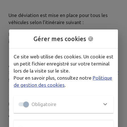
Une déviation est mise en place pour tous les
véhicules selon l’itinéraire suivant :
D145 => D1201 => D223 => D341 puis D41A et
Gérer mes cookies 🍪
inversement.
Ce site web utilise des cookies. Un cookie est
un petit fichier enregistré sur votre terminal
Arrêté départemental
lors de la visite sur le site.
:
https://www.inforoute74.fr/mod_turbolead/getv
Pour en savoir plus, consultez notre
Politique
ue.php/25708_view.pdf
de gestion des cookies
.
HORAIRES
Obligatoire
Du 18 mai au 03 juin
de 08h à 17h