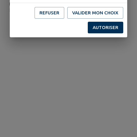
PLUS D'INFORMATIONS
https://www.genevoisfrancais-mobilites.fr/transports-scolaires-communaute-de-communes-du-genevois
REFUSER
VALIDER MON CHOIX
AUTORISER