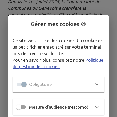
Depuis le 1er juillet 2025, la Communauté de
Communes du Genevois a transféré la
compétence mobilité au Pôle métropolitain du
Genevois français et a ainsi contribué à la
Gérer mes cookies 🍪
création de Genevois français Mobilités. Cette
nouvelle Autorité Organisatrice de la Mobilité
Ce site web utilise des cookies. Un cookie est
couvre 29 communes et 145 000 habitants.
un petit fichier enregistré sur votre terminal
Les inscriptions se font uniquement en ligne via le
lors de la visite sur le site.
site internet de Genevois français
Pour en savoir plus, consultez notre
Politique
Mobilité :
Transports Scolaires Genevois Français
de gestion des cookies
.
Mobilités - Genevois français Mobilités
.
Obligatoire
Publié par la Mairie
Mesure d'audience (Matomo)