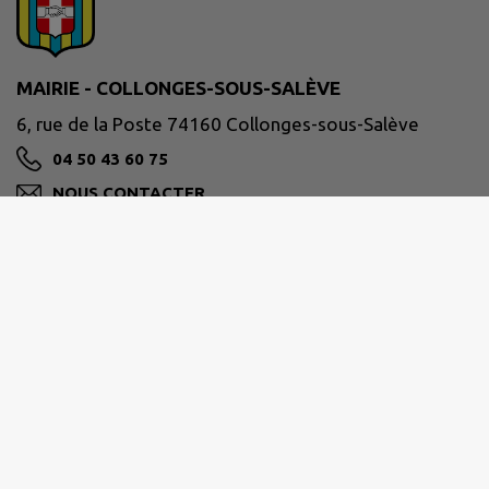
MAIRIE - COLLONGES-SOUS-SALÈVE
6, rue de la Poste 74160 Collonges-sous-Salève
04 50 43 60 75
NOUS CONTACTER
M'Y RENDRE
www.collonges-sous-saleve.fr/