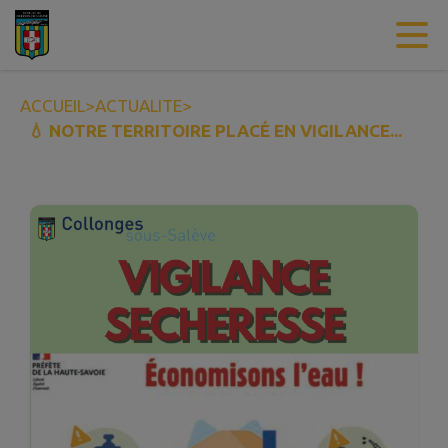
Contenu
Menu
Recherche
Pied de page
ACCUEIL
>
ACTUALITE
>
💧 NOTRE TERRITOIRE PLACÉ EN VIGILANCE...