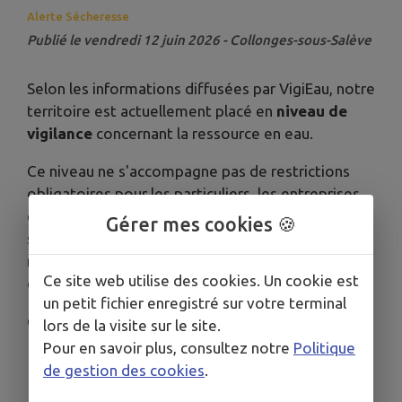
Alerte Sécheresse
Publié le vendredi 12 juin 2026 - Collonges-sous-Salève
Selon les informations diffusées par VigiEau, notre
territoire est actuellement placé en
niveau de
vigilance
concernant la ressource en eau.
Ce niveau ne s'accompagne pas de restrictions
obligatoires pour les particuliers, les entreprises
ou les collectivités. Il constitue cependant un
Gérer mes cookies 🍪
signal d'alerte invitant chacun à adopter dès
maintenant des gestes simples pour préserver
Ce site web utilise des cookies. Un cookie est
cette ressource précieuse.
un petit fichier enregistré sur votre terminal
Quelques écogestes à privilégier :
lors de la visite sur le site.
Pour en savoir plus, consultez notre
Politique
Éviter de laisser couler l'eau inutilement.
de gestion des cookies
.
Réparer rapidement les fuites.