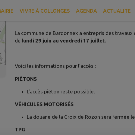
Alerte travaux
AIRIE
VIVRE À COLLONGES
AGENDA
ACTUALITE
Publié le mercredi 01 juillet 2026 - Collonges-sous-Salève
La commune de Bardonnex a entrepris des travaux d
du
lundi 29 juin au vendredi 17 juillet
.
Voici les informations pour l'accès :
PIÉTONS
L'accès piéton reste possible.
VÉHICULES MOTORISÉS
La douane de la Croix de Rozon sera fermée l
TPG