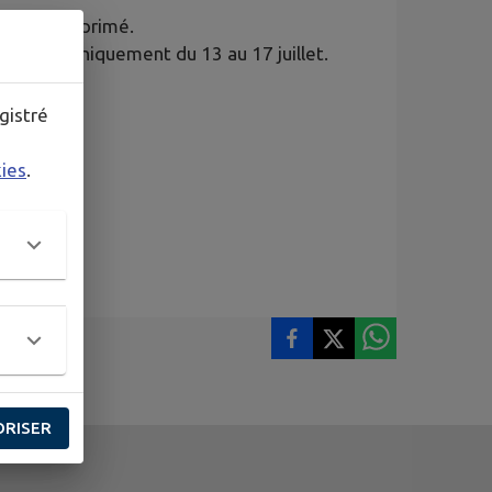
ane »
supprimé.
pprimé uniquement du 13 au 17 juillet.
gistré
ardonnex
kies
.
ORISER