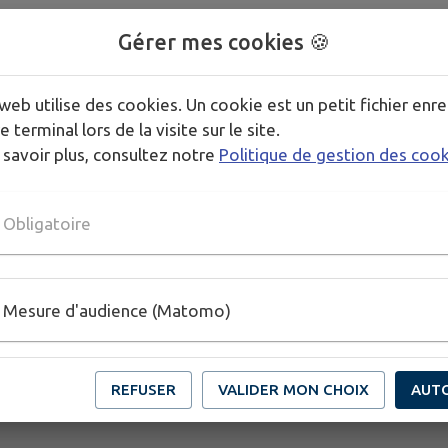
Lignes 44 et 82 : Arrêt «
Croix-de-Rozon, dou
Gérer mes cookies 🍪
Ligne M : Arrêt «
Croix-de-Rozon, douane »
su
web utilise des cookies. Un cookie est un petit fichier enre
e terminal lors de la visite sur le site.
Plus d’informations sur le
site de la commune de B
 savoir plus, consultez notre
Politique de gestion des coo
Publié par Commune de Collonges-sous-Salève
Obligatoire
Mesure d'audience (Matomo)
REFUSER
VALIDER MON CHOIX
AUT