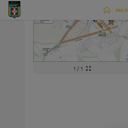
Contenu
Menu
Recherche
Pied de page
MA M
1
/
1