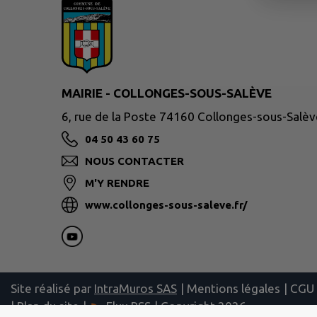
MAIRIE - COLLONGES-SOUS-SALÈVE
6, rue de la Poste 74160 Collonges-sous-Salèv
04 50 43 60 75
NOUS CONTACTER
M'Y RENDRE
www.collonges-sous-saleve.fr/
Site réalisé par
IntraMuros SAS
|
Mentions légales
|
CGU
|
Plan du site
|
Flux RSS
| Copyright 2026