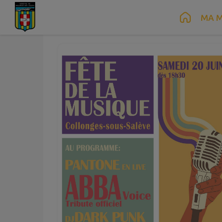
Juin
20
Contenu
Menu
Recherche
Pied de page
MA M
Sam.