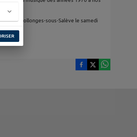
c nous à Collonges-sous-Salève le samedi
ORISER