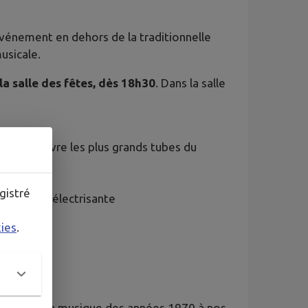
événement en dehors de la traditionnelle
usicale.
la salle des fêtes, dès 18h30
. Dans la salle
faire revivre les plus grands tubes du
ique
gistré
tmosphère électrisante
kies
.
 signe de la musique des années 1970 à nos