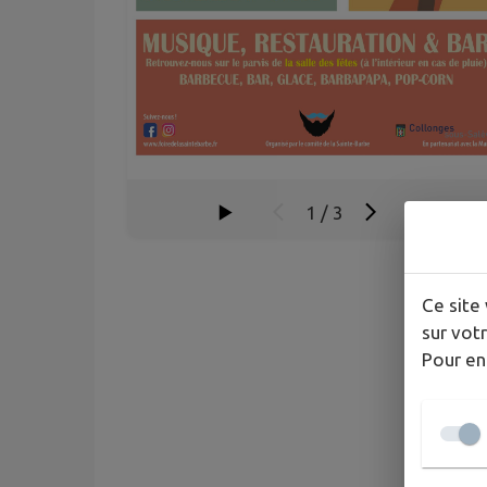
1
/
3
Ce site 
sur votr
Pour en