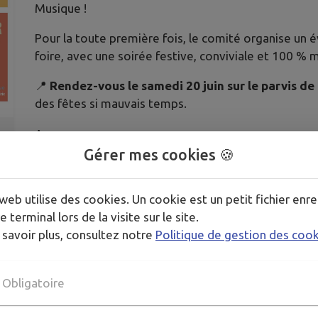
Musique !
Pour la toute première fois, le comité organise un 
foire, avec une soirée festive, conviviale et 100 % m
📍
Rendez-vous le samedi 20 juin sur le parvis de 
des fêtes si mauvais temps.
Au programme :
✨ Le tribute officiel d’ABBA en guest star pour vous 
Gérer mes cookies 🍪
célèbre groupe suédois
🎸 Le groupe Pantone pour une ambiance live énerg
web utilise des cookies. Un cookie est un petit fichier enre
🎧 DJ Dark Punk pour clôturer la soirée dans une a
e terminal lors de la visite sur le site.
 savoir plus, consultez notre
Politique de gestion des coo
Mais aussi :
🔥 Plancha & brasero, glaces, crêpes, pop-corn, ...
🍻 Bar sur place
Obligatoire
🎶 Musique et ambiance festive toute la soirée
Une soirée unique à ne pas manquer, placée sous le