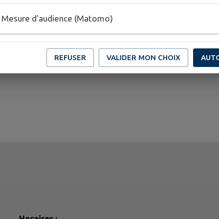
jours, du partage et de la convivialité !
Mesure d'audience (Matomo)
Venez nombreux célébrer la Fête de la Musique ave
20 juin dès 18h30 !
REFUSER
VALIDER MON CHOIX
AUT
Horaires :