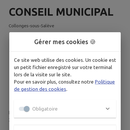
CONSEIL MUNICIPAL
Collonges-sous-Salève
Gérer mes cookies 🍪
INFORMATIONS PRATIQUES
LIEU
Ce site web utilise des cookies. Un cookie est
Collonges-sous-Salève
un petit fichier enregistré sur votre terminal
DATE
lors de la visite sur le site.
Le ven. 5 juin
Pour en savoir plus, consultez notre
Politique
HORAIRES
de gestion des cookies
.
À 20h00
Obligatoire
Le Conseil Municipal aura lieu le
vendredi 5 juin à
20 h
à la Salle des fêtes.