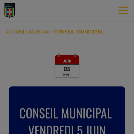
Contenu
Menu
Recherche
Pied de page
ACCUEIL
>
AGENDA
>
CONSEIL MUNICIPAL
Juin
05
Ven.