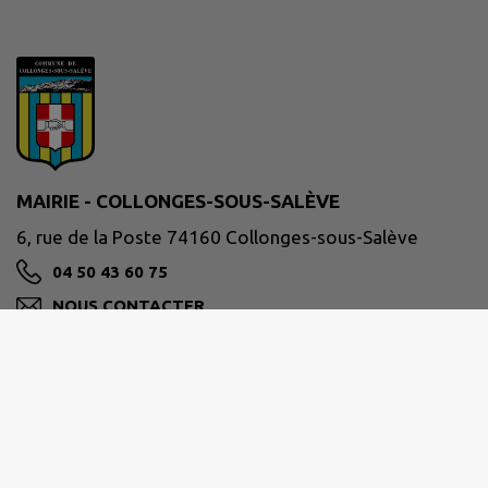
MAIRIE - COLLONGES-SOUS-SALÈVE
6, rue de la Poste 74160 Collonges-sous-Salève
04 50 43 60 75
NOUS CONTACTER
M'Y RENDRE
www.collonges-sous-saleve.fr/