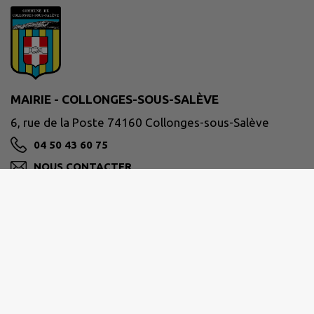
MAIRIE - COLLONGES-SOUS-SALÈVE
6, rue de la Poste 74160 Collonges-sous-Salève
04 50 43 60 75
NOUS CONTACTER
M'Y RENDRE
www.collonges-sous-saleve.fr/