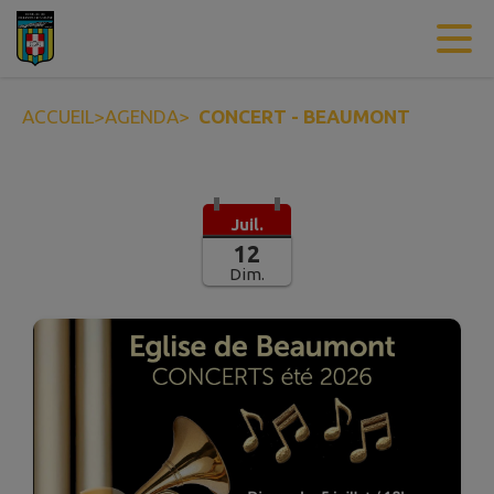
Contenu
Menu
Recherche
Pied de page
ACCUEIL
>
AGENDA
>
CONCERT - BEAUMONT
Juil.
12
Dim.