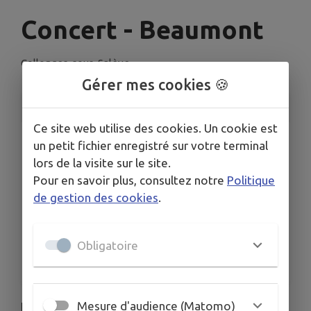
Concert - Beaumont
Collonges-sous-Salève
Gérer mes cookies 🍪
INFORMATIONS PRATIQUES
Ce site web utilise des cookies. Un cookie est
LIEU
un petit fichier enregistré sur votre terminal
Place de l’Église 74160 Beaumont
lors de la visite sur le site.
DATE
Pour en savoir plus, consultez notre
Politique
Le dim. 12 juil.
de gestion des cookies
.
HORAIRES
18 h
Obligatoire
TARIFS
Entrée libre
Mesure d'audience (Matomo)
L'église de Beaumont accueille le groupe