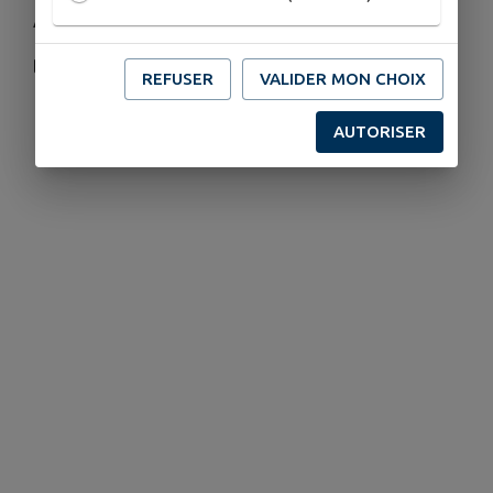
Alp'Penta Brass pour un concert cuivres et orgues,
le dimanche 12 juillet à 18 h
REFUSER
VALIDER MON CHOIX
AUTORISER