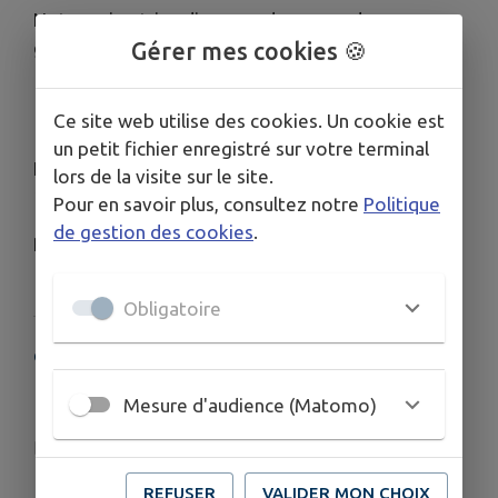
Notre animatrice dispense des cours de
gymnastique douce pour le club des aînés :
Gérer mes cookies 🍪
le lundi 10h15 - 11h15
Ce site web utilise des cookies. Un cookie est
le jeudi 10h - 11h
un petit fichier enregistré sur votre terminal
Les cours de danse classique pour enfants de 4 à
lors de la visite sur le site.
13 ans ont lieu entre 11h15 et 18h le mercredi.
Pour en savoir plus, consultez notre
Politique
de gestion des cookies
.
Présidente :
Mauricette Teillier
Obligatoire
COORDONNÉES
Mairie – 6, rue de la Poste – 74160 Collonges-sous-
Mesure d'audience (Matomo)
Salève
cilcollonges@orange.fr
04.50.43.65.44
REFUSER
VALIDER MON CHOIX