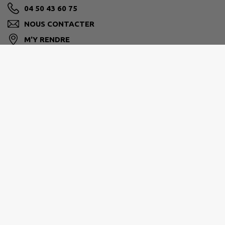
04 50 43 60 75
NOUS CONTACTER
M'Y RENDRE
www.collonges-sous-saleve.fr/
Horaires :
Du lundi au vendredi de 9h à 12h
Le mercredi de 9h à 12h et de 13h30 à 17h
Accès via l’interphone.