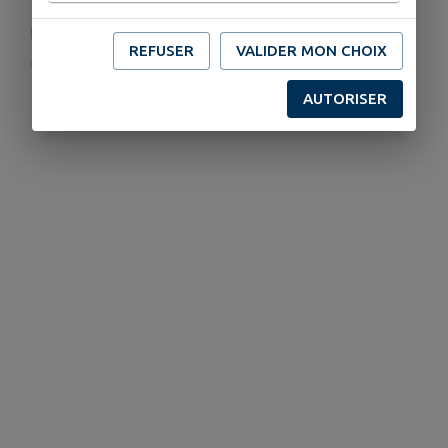
34 Place de l'Église, 74160 Archamps
ecole@artsdugenevois.fr
REFUSER
VALIDER MON CHOIX
artsdugenevois.fr/
04 50 95 32 90
AUTORISER