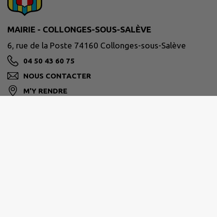
MAIRIE - COLLONGES-SOUS-SALÈVE
6, rue de la Poste 74160 Collonges-sous-Salève
04 50 43 60 75
NOUS CONTACTER
M'Y RENDRE
www.collonges-sous-saleve.fr/
Horaires :