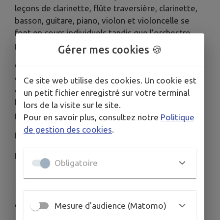
leçons de clarinette, flûte traversière, clarinette,
basson, guitare, piano, violon et violoncelle se
font en cours individuels tandis que l'orchestre
propose de la pratique d'ensemble.
Gérer mes cookies 🍪
Côté théâtre, les enfants peuvent commencer
dès l'âge de 7 ans révolus. Le cursus comprend
Ce site web utilise des cookies. Un cookie est
des cours de plusieurs niveaux, permettant ainsi à
un petit fichier enregistré sur votre terminal
l'élève de progresser tout au long de son
lors de la visite sur le site.
parcours.
Pour en savoir plus, consultez notre
Politique
de gestion des cookies
.
Président :
Jérôme Barra
Directrice de l’école :
Stéphanie Aubert
Obligatoire
Mesure d'audience (Matomo)
COORDONNÉES