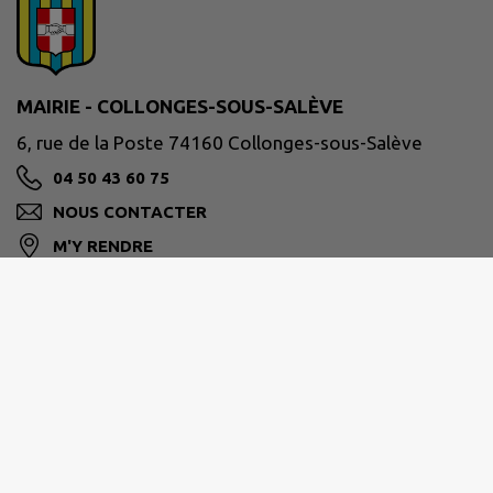
MAIRIE - COLLONGES-SOUS-SALÈVE
6, rue de la Poste 74160 Collonges-sous-Salève
04 50 43 60 75
NOUS CONTACTER
M'Y RENDRE
www.collonges-sous-saleve.fr/