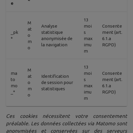
e
13
M
Analyse
moi
Consente
at
_pk
statistique
s
ment (art.
o
*
anonymisée de
max
6.1.a
m
la navigation
imu
RGPD)
o
m
13
M
ma
moi
Consente
at
Identification
to
s
ment (art.
o
de session pour
mo
max
6.1.a
m
statistiques
_*
imu
RGPD)
o
m
Ces cookies nécessitent votre consentement
préalable. Les données collectées via Matomo sont
anonymisées et conservées sur des serveurs