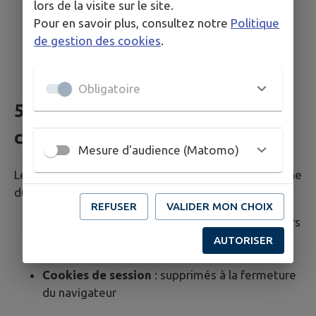
lors de la visite sur le site.
Cliquez sur "Cookies et autorisations de
Pour en savoir plus, consultez notre
Politique
site"
de gestion des cookies
.
Gérez vos préférences de cookies
Obligatoire
5. Durée de conservation des
cookies
Mesure d'audience (Matomo)
Les cookies déposés sur votre terminal ont une
durée de vie limitée :
REFUSER
VALIDER MON CHOIX
Cookies techniques (intramuros-*)
: 120 jours
Cookies analytiques (Matomo)
: 13 mois
AUTORISER
maximum
Cookies de session
: supprimés à la fermeture
du navigateur