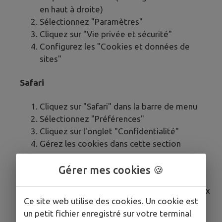
en haut à droite)
Sélectionnez "Paramètres"
Cliquez sur "Vie privée et sécurité"
Configurez les "Cookies et données de
sites"
Safari
Cliquez sur "Safari" dans la barre de menu
Sélectionnez "Préférences"
Cliquez sur l'onglet "Confidentialité"
Gérez les cookies dans cette section
Microsoft Edge
Gérer mes cookies 🍪
Cliquez sur le menu (trois points horizontaux
Ce site web utilise des cookies. Un cookie est
en haut à droite)
un petit fichier enregistré sur votre terminal
Sélectionnez "Paramètres"