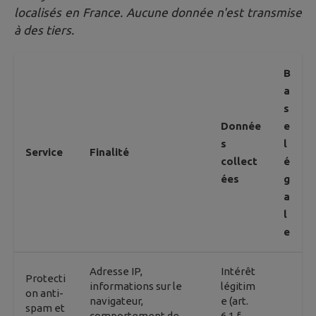
localisés en France. Aucune donnée n'est transmise
à des tiers.
B
a
s
Donnée
e
s
l
Service
Finalité
collect
é
ées
g
a
l
e
Adresse IP,
Intérêt
Protecti
informations sur le
légitim
on anti-
navigateur,
e (art.
spam et
comportement de
6.1.f