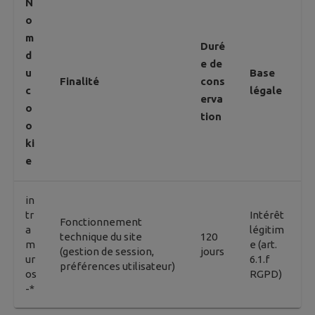
N
o
m
Duré
d
e de
u
Base
Finalité
cons
c
légale
erva
o
tion
o
ki
e
in
tr
Intérêt
Fonctionnement
a
légitim
technique du site
120
m
e (art.
(gestion de session,
jours
ur
6.1.f
préférences utilisateur)
os
RGPD)
-*