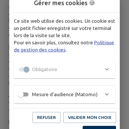
Gérer mes cookies 🍪
avec la cantatrice Guiseppina Strepponi.
L’abbé
Jolivet
en sera le curé de 1941 à 1964. En 1987,
l’état d’Israël décerne à l’abbé Jolivet la
médaille
Ce site web utilise des cookies. Un cookie est
des Justes
en mémoire des actions héroïques
un petit fichier enregistré sur votre terminal
qu’il a menées pendant la période de l’occupation.
lors de la visite sur le site.
Pour en savoir plus, consultez notre
Politique
Face à l’église est sis le bâtiment du couvent des
de gestion des cookies
.
sœurs de la charité de St-Vincent de Paul,
orphelinat fondé en 1833 par le curé Vuarin. Né à
Collonges en 1769, propriétaire du domaine de
Obligatoire
« la Prasle », il est ordonné prêtre catholique à
Fribourg en 1797.
Mesure d'audience (Matomo)
À 37 ans, il est nommé curé de l’église de St-
Germain, premier lieu genevois après la réforme
dédiée au culte catholique en terre protestante.
REFUSER
VALIDER MON CHOIX
L’épouse de Lamartine, Mary Ann Elisa Birch, lui a
été présentée par le curé Vuarin.