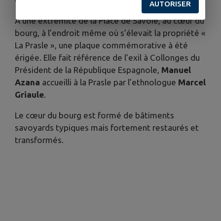
AUTORISER
A une extrémité de la Place de Savoie, au cœur du
bourg, à l’endroit même où s’élevait la propriété «
La Prasle », une plaque commémorative à été
érigée. Elle fait référence de l’exil à Collonges du
Président de la République Espagnole,
Manuel
Azana
accueilli à la Prasle par l’ethnologue
Marcel
Griaule
.
Le cœur du bourg est formé de bâtiments
savoyards typiques mais fortement restaurés et
transformés.