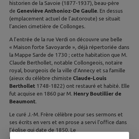
historien de la Savoie (1877-1937), beau-père
de
Geneviève Anthonioz-De Gaulle
. En dessus
(emplacement actuel de l’autoroute) se situait
l’ancien cimetière de Collonges.
A l’entrée de la rue Verdi on découvre une belle
« Maison forte Savoyarde », déjà répertoriée dans
la Mappe Sarde de 1730 ; cette habitation que M.
Claude Berthollet, notable Collongeois, notaire
royal, bourgeois de la ville d’Annecy et sa famille
(aïeux du célèbre chimiste
Claude-Louis
Berthollet
1748-1822) ont restauré et habité. Elle
fut acquise en 1860 par M.
Henry Boutillier de
Beaumont
.
Le curé J.-M. Frère célèbre pour ses sermons et
ses écrits en vers et en prose a servi l’office dans
l’église qui date de 1850. Le
musicien
Giuseppe Verdi
s’est marié en 1859