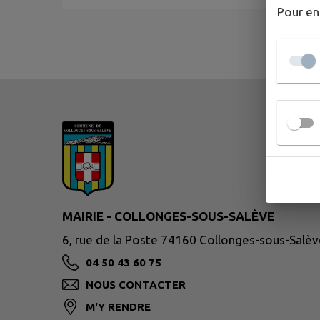
Pour en
MAIRIE - COLLONGES-SOUS-SALÈVE
6, rue de la Poste 74160 Collonges-sous-Salèv
04 50 43 60 75
NOUS CONTACTER
M'Y RENDRE