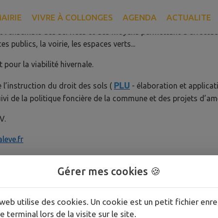
service Urbanisme.
AIRIE
VIVRE À COLLONGES
AGENDA
ACTUALITE
t l’ensemble des services et des moyens permettant d’effectue
s publics, la voirie, les espaces verts...
pour la viabilité hivernale.
PLU
 l’instruction du droit des sols (
- élaboration et applica
uivi de la politique foncière de la commune et des projets d’
V.
leve.fr
Gérer mes cookies 🍪
web utilise des cookies. Un cookie est un petit fichier enre
e terminal lors de la visite sur le site.