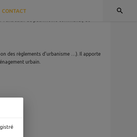
CONTACT
r l’entretien du patrimoine communal, de
tion des règlements d’urbanisme …). Il apporte
aménagement urbain.
gistré