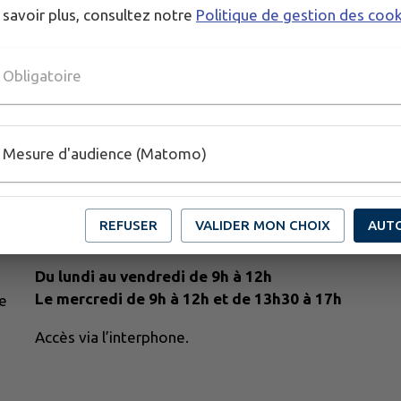
 savoir plus, consultez notre
Politique de gestion des coo
Obligatoire
Mesure d'audience (Matomo)
REFUSER
VALIDER MON CHOIX
AUT
Horaires :
Du lundi au vendredi de 9h à 12h
Le mercredi de 9h à 12h et de 13h30 à 17h
e
Accès via l’interphone.