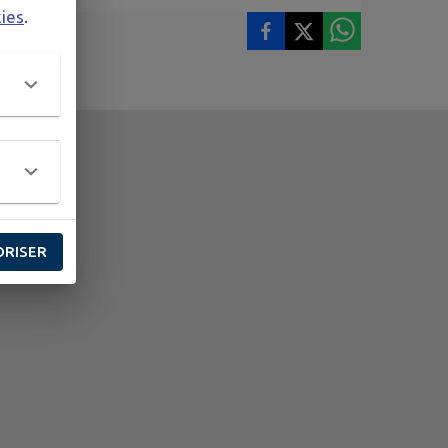
kies
.
ORISER