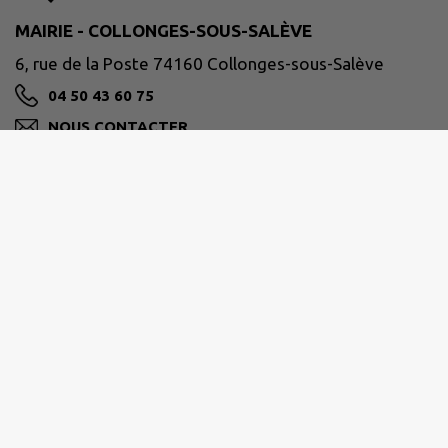
MAIRIE - COLLONGES-SOUS-SALÈVE
6, rue de la Poste 74160 Collonges-sous-Salève
04 50 43 60 75
NOUS CONTACTER
M'Y RENDRE
www.collonges-sous-saleve.fr/
Horaires :