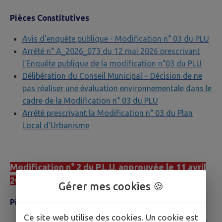
Pièces Constitutives
Avis d'enquête publique - Modification n° 03 du PLU
Arrêté n° A_2026_073 du 12 mai 2026 prescrivant
l'Enquête publique de la modification n°03 du PLU
Délibération du Conseil Municipal – Décision de ne
pas réaliser une évaluation environnementale dans le
cadre de la Modification n° 03 du PLU
Arrêté prescrivant la Modification n° 03 du Plan
Local d’Urbanisme
Modification n° 2 du P.L.U. approuvée le 11 avril
2023
Gérer mes cookies 🍪
Pièces Constitutives
Ce site web utilise des cookies. Un cookie est