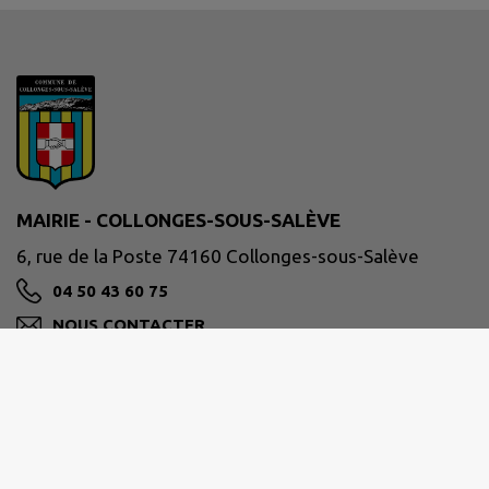
MAIRIE - COLLONGES-SOUS-SALÈVE
6, rue de la Poste 74160 Collonges-sous-Salève
04 50 43 60 75
NOUS CONTACTER
M'Y RENDRE
www.collonges-sous-saleve.fr/