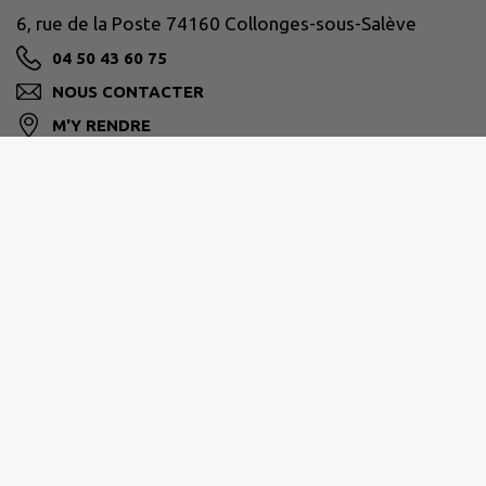
6, rue de la Poste 74160 Collonges-sous-Salève
04 50 43 60 75
NOUS CONTACTER
M'Y RENDRE
www.collonges-sous-saleve.fr/
Horaires :
Du lundi au vendredi de 9h à 12h
Le mercredi de 9h à 12h et de 13h30 à 17h