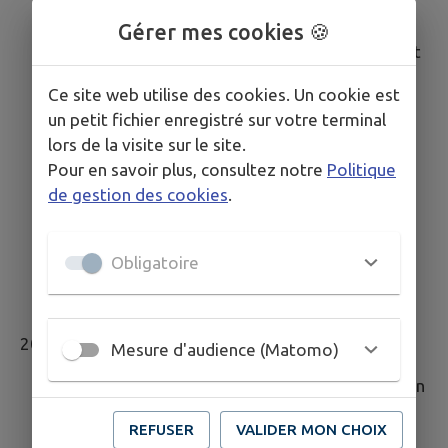
Mise en place d'un suivi régulier pour s'assurer
du maintien de la conformité.
Gérer mes cookies 🍪
Poursuite de la formation des développeurs et
sensibilisation des rédacteurs de contenu.
Ce site web utilise des cookies. Un cookie est
Adaptation aux éventuelles évolutions du
un petit fichier enregistré sur votre terminal
RGAA et des réglementations en matière
lors de la visite sur le site.
d'accessibilité numérique.
Pour en savoir plus, consultez notre
Politique
Veille réglementaire :
Mise en place d'une
de gestion des cookies
.
veille continue pour suivre l'évolution des
normes et réglementations relatives à
l'accessibilité numérique, afin de garantir une
Obligatoire
mise à jour rapide des sites en cas de
modification des exigences légales.
2027
Mesure d'audience (Matomo)
Réalisation d'un nouvel audit d'accessibilité afin
d'évaluer les éventuelles évolutions et de
REFUSER
VALIDER MON CHOIX
corriger les points d'amélioration nécessaires.