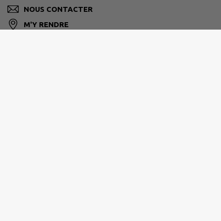
NOUS CONTACTER
M'Y RENDRE
www.collonges-sous-saleve.fr/
Horaires :
Du lundi au vendredi de 9h à 12h
Le mercredi de 9h à 12h et de 13h30 à 17h
Accès via l’interphone.