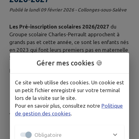
Publié le lundi 09 février 2026 - Collonges-sous-Salève
Les Pré-inscription scolaires 2026/2027
du
Groupe scolaire Charles-Perrault approchent à
grands pas et cette année, ce sont les enfants nés
en 2023 qui font leurs premiers pas en maternelle
!
Gérer mes cookies 🍪
Retrouvez notre équipe
à la Ruche
les :
Ce site web utilise des cookies. Un cookie est
Mercredi 25 février de 14h à 17h
un petit fichier enregistré sur votre terminal
Mercredi 4 mars de 16h à 19h
lors de la visite sur le site.
Mercredi 11 mars de 9h à 12h
Pour en savoir plus, consultez notre
Politique
Avec les documents suivants :
de gestion des cookies
.
Fiche inscription école Charles-
Perrault 2026/202
7
Obligatoire