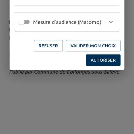
Liste des documents à fournir 2026/202
7
Demande de dérogation 2026/202
7
Mesure d'audience (Matomo)
En cas de question, vous pouvez contacter Maëva
Bourguignon à l'adresse suivante :
maeva.bourguignon@collonges-sous-saleve.fr
REFUSER
VALIDER MON CHOIX
Ensemble scolaire public Charles-Perrault
AUTORISER
Publié par Commune de Collonges-sous-Salève