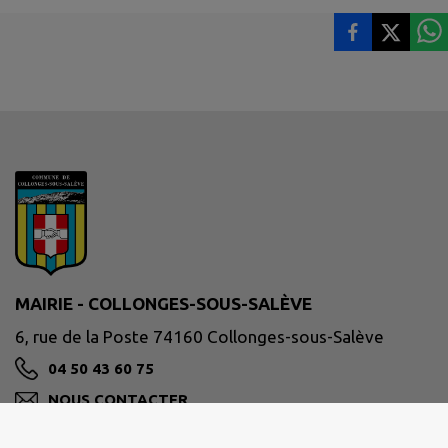
MAIRIE - COLLONGES-SOUS-SALÈVE
6, rue de la Poste 74160 Collonges-sous-Salève
04 50 43 60 75
NOUS CONTACTER
M'Y RENDRE