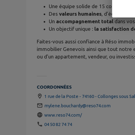
Une équipe solide de 15 collaborateu
Des
valeurs humaines
, d’écoutes et
Un
accompagnement total
dans vos 
Un objectif unique :
la satisfaction d
Faites-vous aussi confiance à Réso immob
immobilier Genevois ainsi que tout notre
ou d’un appartement, vendeur, ou invest
COORDONNÉES
1 rue de la Poste - 74160 - Collonges sous S
mylene.bouchardy@reso74.com
www.reso74.com/
04 50 82 74 74