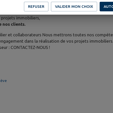
rs,
REFUSER
VALIDER MON CHOIX
AUT
 de conseils,
projets immobiliers,
e nos clients.
ilier et collaborateurs Nous mettrons toutes nos compéte
 engagement dans la réalisation de vos projets immobilier
isseur : CONTACTEZ-NOUS !
alève