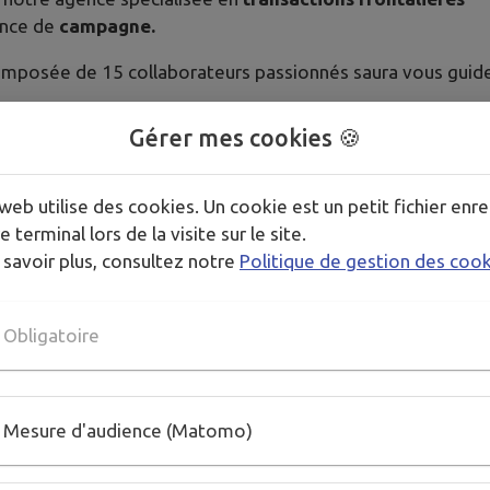
ence de
campagne.
posée de 15 collaborateurs passionnés saura vous guider
Gérer mes cookies 🍪
rey CLEAU
championne du Monde de Triathlon,
Éric NA
es de la Vallée Verte,
Margaux TURCAN
championne de Fra
va BROGLIO
spécialiste relations sociales/humaines et 
web utilise des cookies. Un cookie est un petit fichier enre
uy TURCAN
,
e terminal lors de la visite sur le site.
 savoir plus, consultez notre
Politique de gestion des coo
LLARD
,
Stéphanie COQUILLARD
,
Mylène BOUCHARDY
c
Obligatoire
mes membre de PROPERTY PARTNERS, réseau international 
Mesure d'audience (Matomo)
in Genevois en haute Savoie
,