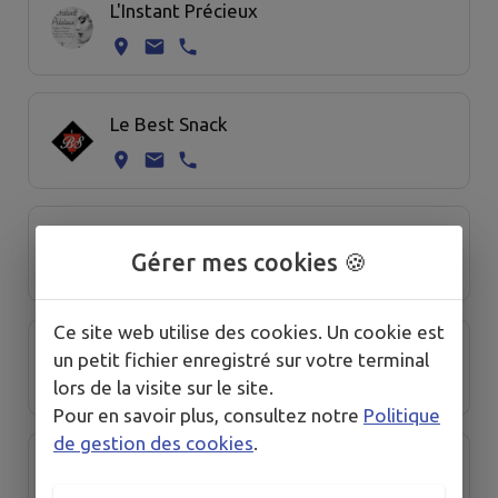
L'Instant Précieux
Le Best Snack
Le Petit Casino
Gérer mes cookies 🍪
Ce site web utilise des cookies. Un cookie est
Le Relais du Commerce
un petit fichier enregistré sur votre terminal
lors de la visite sur le site.
Pour en savoir plus, consultez notre
Politique
de gestion des cookies
.
Les Cabanes du Salève