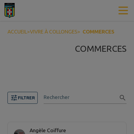
Contenu
Menu
Recherche
Pied de page
ACCUEIL
>
VIVRE À COLLONGES
>
COMMERCES
COMMERCES
Rechercher
FILTRER
Page 1. 20 commerce sur 24 affichées sur cette page.
Angèle Coiffure