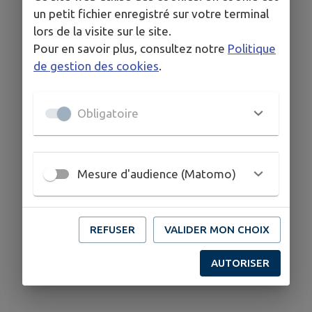
un petit fichier enregistré sur votre terminal
lors de la visite sur le site.
COORDONNÉES
Pour en savoir plus, consultez notre
Politique
242 Route de Genève, 74160 Collonges-sous-Salève
de gestion des cookies
.
accueil@imogroup-genevois.com
www.imogroup-genevois.com
Obligatoire
04 50 95 03 12
Mesure d'audience (Matomo)
REFUSER
VALIDER MON CHOIX
AUTORISER