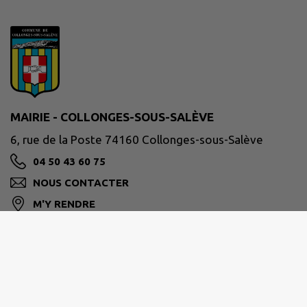
MAIRIE - COLLONGES-SOUS-SALÈVE
6, rue de la Poste 74160 Collonges-sous-Salève
04 50 43 60 75
NOUS CONTACTER
M'Y RENDRE
www.collonges-sous-saleve.fr/