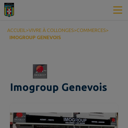
Contenu
Menu
Recherche
Pied de page
ACCUEIL
>
VIVRE À COLLONGES
>
COMMERCES
>
IMOGROUP GENEVOIS
Imogroup Genevois