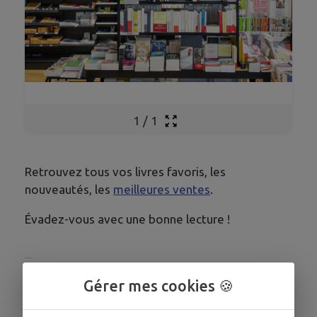
1
/
1
Retrouvez tous vos livres favoris, les
nouveautés, les
meilleures ventes
.
Évadez-vous avec une bonne lecture !
Gérer mes cookies 🍪
HORAIRES
Du lundi au vendredi de 7h15 a 12h30 et de 14h30 a
19h00