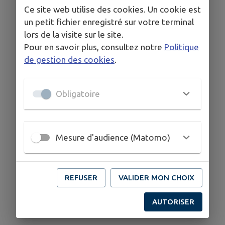
Ce site web utilise des cookies. Un cookie est
Le samedi de 7h15 a 12h30 et de 14h30 a 18h00
Le dimanche de 8h00 a 12h00
un petit fichier enregistré sur votre terminal
Les horaires pouvant changer pendant Juillet et Aout
lors de la visite sur le site.
Pour en savoir plus, consultez notre
Politique
de gestion des cookies
.
COORDONNÉES
24 place de Savoie Collonges sous Salève 74160
Obligatoire
sengermarc@hotmail.fr
04 50 94 20 17
Mesure d'audience (Matomo)
REFUSER
VALIDER MON CHOIX
AUTORISER