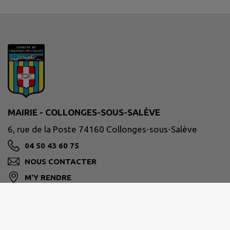
MAIRIE - COLLONGES-SOUS-SALÈVE
6, rue de la Poste 74160 Collonges-sous-Salève
04 50 43 60 75
NOUS CONTACTER
M'Y RENDRE
www.collonges-sous-saleve.fr/