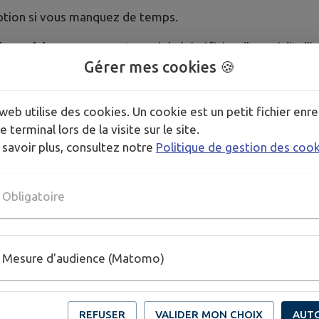
ption si vous manquez de temps.
ine cuisine
vous permet aussi de bénéficier d’un crédit 
Gérer mes cookies 🍪
un heureux événement ou encore si vous avez besoin d’une
ut en réalisant une belle économie de temps et d’argent.
web utilise des cookies. Un cookie est un petit fichier enre
 quoi ce soir ? », alors contactez-moi vite ! »
e terminal lors de la visite sur le site.
 savoir plus, consultez notre
Politique de gestion des coo
Obligatoire
Mesure d'audience (Matomo)
REFUSER
VALIDER MON CHOIX
AUT