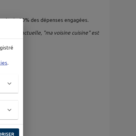
d’impôt de 50% des dépenses engagées.
 aide ponctuelle, "ma voisine cuisine" est
gistré
kies
.
ORISER